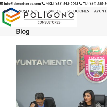
Skip
info@elmonitoreo.com
MXLI (686) 543-2043
TIJ (664) 285-
to
INICIO
NOSOTROS
SERVICIOS
SOLUCIONES
AYUNT
content
Blog