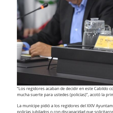
“Los regidores acaban de decidir en este Cabildo 
mucha suerte para ustedes (policías)”, acotó la prim
La munícipe pidió a los regidores del XXlV Ayuntam
policías jubilados o con discapacidad que solicita