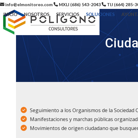
Skip
info@elmonitoreo.com
MXLI (686) 543-2043
TIJ (664) 285-
to
INICIO
NOSOTROS
SERVICIOS
SOLUCIONES
AYUNT
content
Ciuda
Seguimiento a los Organismos de la Sociedad Civ
Manifestaciones y marchas públicas organizad
Movimientos de origen ciudadano que busquen i