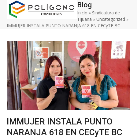
Open
Close
Skip
Blog
to
Inicio
»
Sindicatura de
mobile
mobile
content
Tijuana
»
Uncategorized
»
menu
menu
IMMUJER INSTALA PUNTO NARANJA 618 EN CECyTE BC
IMMUJER INSTALA PUNTO
NARANJA 618 EN CECyTE BC