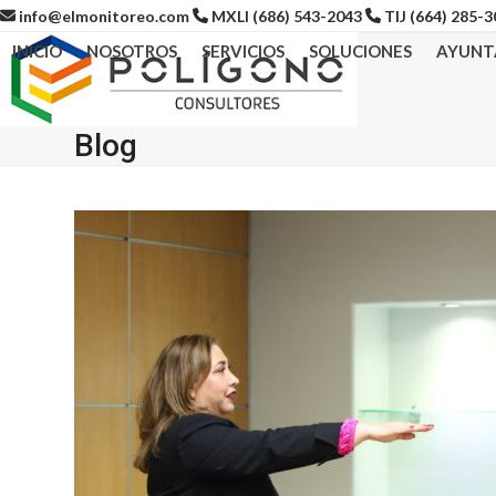
Skip
info@elmonitoreo.com
MXLI (686) 543-2043
TIJ (664) 285-
to
INICIO
NOSOTROS
SERVICIOS
SOLUCIONES
AYUNT
content
Blog