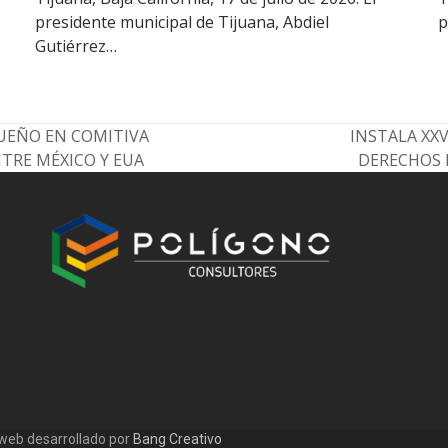
presidente municipal de Tijuana, Abdiel
p
Gutiérrez…
GUEÑO EN COMITIVA
INSTALA XX
next
TRE MÉXICO Y EUA
DERECHOS 
post:
 web desarrollado por
Bang Creativo