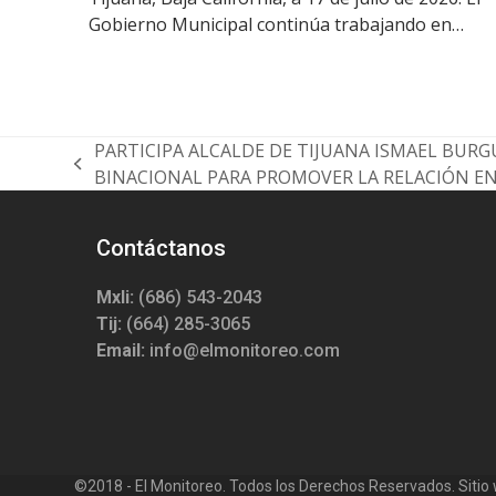
Gobierno Municipal continúa trabajando en…
PARTICIPA ALCALDE DE TIJUANA ISMAEL BUR
previous
BINACIONAL PARA PROMOVER LA RELACIÓN EN
post:
Contáctanos
Mxli:
(686) 543-2043
Tij:
(664) 285-3065
Email:
info@elmonitoreo.com
©2018 - El Monitoreo. Todos los Derechos Reservados. Sitio