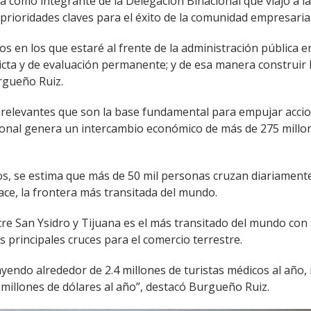
sa como integrante de la Delegación Binacional que viajó a l
prioridades claves para el éxito de la comunidad empresarial
s en los que estaré al frente de la administración pública
ta y de evaluación permanente; y de esa manera construir lo
rgueño Ruiz.
relevantes que son la base fundamental para empujar accion
acional genera un intercambio económico de más de 275 millo
eos, se estima que más de 50 mil personas cruzan diariamente
hace, la frontera más transitada del mundo.
ntre San Ysidro y Tijuana es el más transitado del mundo co
 principales cruces para el comercio terrestre.
ayendo alrededor de 2.4 millones de turistas médicos al añ
illones de dólares al año”, destacó Burgueño Ruiz.