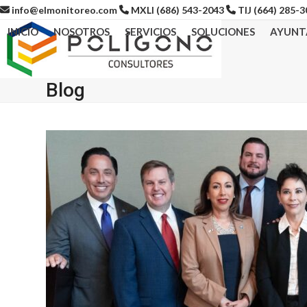
Skip
info@elmonitoreo.com
MXLI (686) 543-2043
TIJ (664) 285-
to
INICIO
NOSOTROS
SERVICIOS
SOLUCIONES
AYUNT
content
Blog