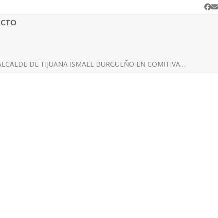
Fa
C
e
ACTO
ALCALDE DE TIJUANA ISMAEL BURGUEÑO EN COMITIVA…