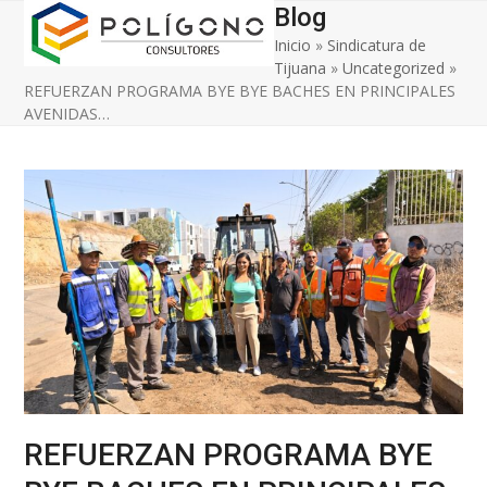
Open
Close
Skip
Blog
to
Inicio
»
Sindicatura de
mobile
mobile
content
Tijuana
»
Uncategorized
»
menu
menu
REFUERZAN PROGRAMA BYE BYE BACHES EN PRINCIPALES
AVENIDAS…
REFUERZAN PROGRAMA BYE