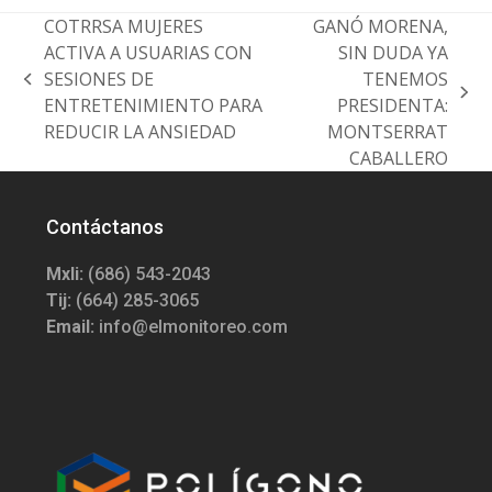
COTRRSA MUJERES
GANÓ MORENA,
ACTIVA A USUARIAS CON
SIN DUDA YA
SESIONES DE
TENEMOS
previous
next
ENTRETENIMIENTO PARA
PRESIDENTA:
post:
post:
REDUCIR LA ANSIEDAD
MONTSERRAT
CABALLERO
Contáctanos
Mxli:
(686) 543-2043
Tij:
(664) 285-3065
Email:
info@elmonitoreo.com