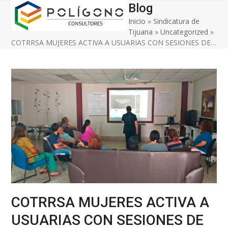
Open
Close
Skip
Blog
to
Inicio
»
Sindicatura de
mobile
mobile
content
Tijuana
»
Uncategorized
»
menu
menu
COTRRSA MUJERES ACTIVA A USUARIAS CON SESIONES DE…
COTRRSA MUJERES ACTIVA A
USUARIAS CON SESIONES DE