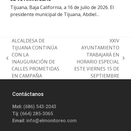
Tijuana, Baja California, a 16 de julio de 2026. El
presidente municipal de Tijuana, Abdiel…
ALCALDESA DE
XXIV
TIJUANA CONTINÚA
AYUNTAMIENTO
CON LA
TRABAJARÁ EN
previous
next
INAUGURACIÓN DE
HORARIO ESPECIAL
post:
post:
CALLES PROMETIDAS
ESTE VIERNES 15 DE
EN CAMPAÑA
SEPTIEMBRE
Contáctanos
Mxli:
(686) 543-2043
Tij:
(664) 285-3065
Email:
info@elmonitoreo.com