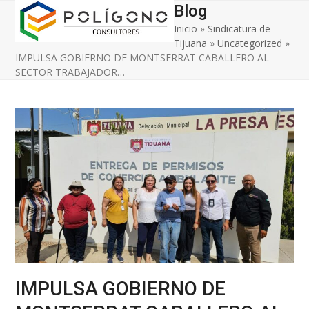
Open
Close
Skip
Blog
to
Inicio
»
Sindicatura de
mobile
mobile
content
Tijuana
»
Uncategorized
»
menu
menu
IMPULSA GOBIERNO DE MONTSERRAT CABALLERO AL
SECTOR TRABAJADOR…
IMPULSA GOBIERNO DE