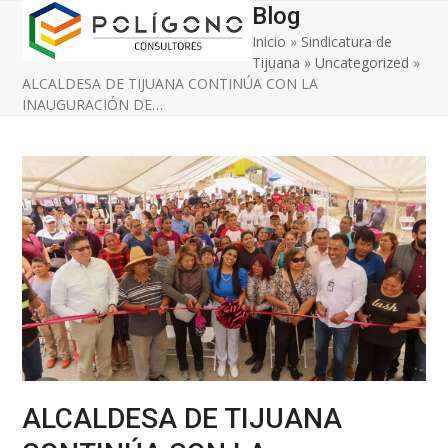
Open
Close
Skip
Blog
to
Inicio
»
Sindicatura de
mobile
mobile
content
Tijuana
»
Uncategorized
»
menu
menu
ALCALDESA DE TIJUANA CONTINÚA CON LA
INAUGURACIÓN DE…
ALCALDESA DE TIJUANA