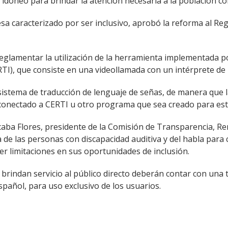
dóneo para brindar la atención necesaria a la población con 
aldesa caracterizado por ser inclusivo, aprobó la reforma al
eglamentar la utilización de la herramienta implementada po
TI), que consiste en una videollamada con un intérprete d
sistema de traducción de lenguaje de señas, de manera que 
 conectado a CERTI u otro programa que sea creado para este
lcaba Flores, presidente de la Comisión de Transparencia, R
de las personas con discapacidad auditiva y del habla para c
er limitaciones en sus oportunidades de inclusión.
brindan servicio al público directo deberán contar con una t
español, para uso exclusivo de los usuarios.