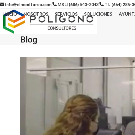
Skip
info@elmonitoreo.com
MXLI (686) 543-2043
TIJ (664) 285-
to
INICIO
NOSOTROS
SERVICIOS
SOLUCIONES
AYUNT
content
Blog