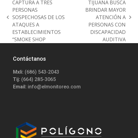
CAPTURA A TRES
TIJUANA BUSCA
PERSONAS
BRINDAR MAYOR
SOSPECHOSAS DE LOS
ATENCIÓN A
previous
next
ATAQUES A
PERSONAS CON
post:
post:
ESTABLECIMIENTOS
DISCAPACIDAD
“SMOKE SHOP
AUDITIVA
Contáctanos
Mxli:
(686) 543-2043
Tij:
(664) 285-3065
Email:
info@elmonitoreo.com