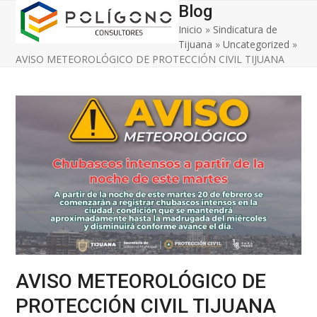
Open
Close
Skip
Blog
to
Inicio
»
Sindicatura de
mobile
mobile
content
Tijuana
»
Uncategorized
»
menu
menu
AVISO METEOROLÓGICO DE PROTECCIÓN CIVIL TIJUANA
AVISO METEOROLÓGICO DE
PROTECCIÓN CIVIL TIJUANA