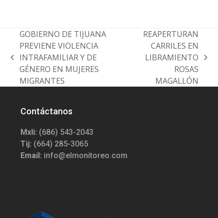
GOBIERNO DE TIJUANA
REAPERTURAN
PREVIENE VIOLENCIA
CARRILES EN
INTRAFAMILIAR Y DE
LIBRAMIENTO
previous
next
GÉNERO EN MUJERES
ROSAS
post:
post:
MIGRANTES
MAGALLÓN
Contáctanos
Mxli:
(686) 543-2043
Tij:
(664) 285-3065
Email:
info@elmonitoreo.com