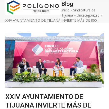
Open
Close
Skip
Blog
to
Inicio
»
Sindicatura de
mobile
mobile
content
Tijuana
»
Uncategorized
»
menu
menu
XXlV AYUNTAMIENTO DE TIJUANA INVIERTE MÁS DE 800…
XXlV AYUNTAMIENTO DE
TIJUANA INVIERTE MÁS DE