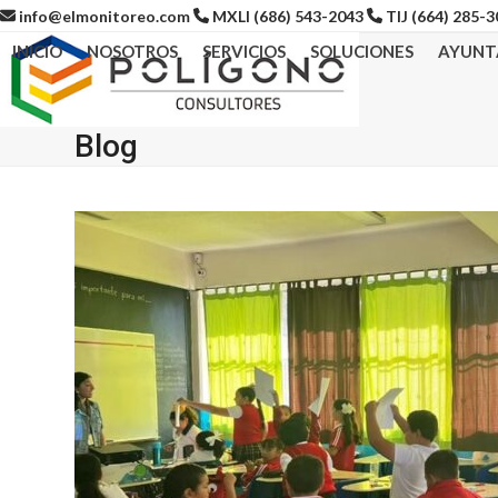
Skip
info@elmonitoreo.com
MXLI (686) 543-2043
TIJ (664) 285-
to
INICIO
NOSOTROS
SERVICIOS
SOLUCIONES
AYUNT
content
Blog