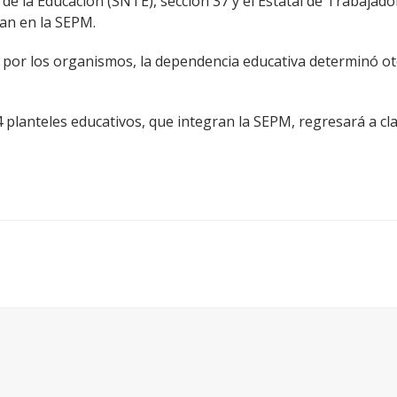
e la Educación (SNTE), sección 37 y el Estatal de Trabajador
ran en la SEPM.
da por los organismos, la dependencia educativa determinó o
 planteles educativos, que integran la SEPM, regresará a cl