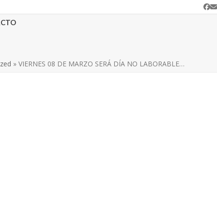
Fa
C
e
ACTO
ized
»
VIERNES 08 DE MARZO SERÁ DÍA NO LABORABLE…