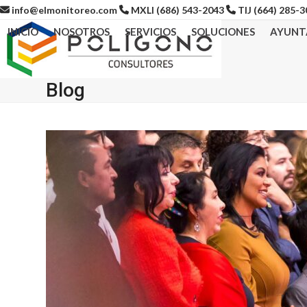
Skip
info@elmonitoreo.com
MXLI (686) 543-2043
TIJ (664) 285-
to
INICIO
NOSOTROS
SERVICIOS
SOLUCIONES
AYUNT
content
Blog