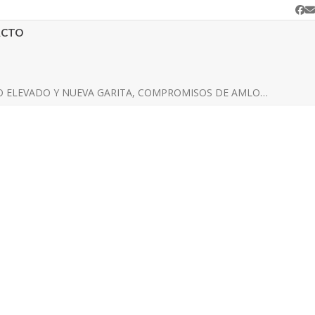
Fa
C
e
ACTO
O ELEVADO Y NUEVA GARITA, COMPROMISOS DE AMLO…