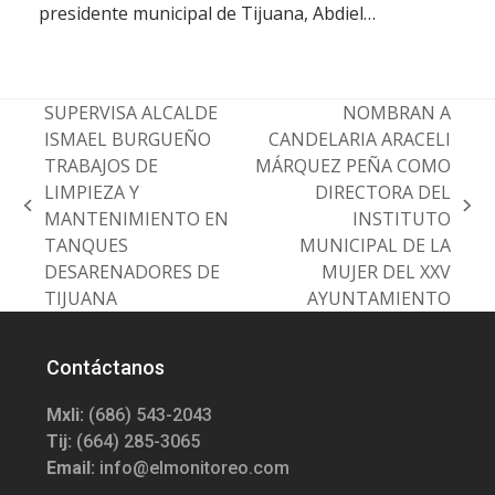
presidente municipal de Tijuana, Abdiel…
SUPERVISA ALCALDE
NOMBRAN A
ISMAEL BURGUEÑO
CANDELARIA ARACELI
TRABAJOS DE
MÁRQUEZ PEÑA COMO
LIMPIEZA Y
DIRECTORA DEL
previous
next
MANTENIMIENTO EN
INSTITUTO
post:
post:
TANQUES
MUNICIPAL DE LA
DESARENADORES DE
MUJER DEL XXV
TIJUANA
AYUNTAMIENTO
Contáctanos
Mxli:
(686) 543-2043
Tij:
(664) 285-3065
Email:
info@elmonitoreo.com