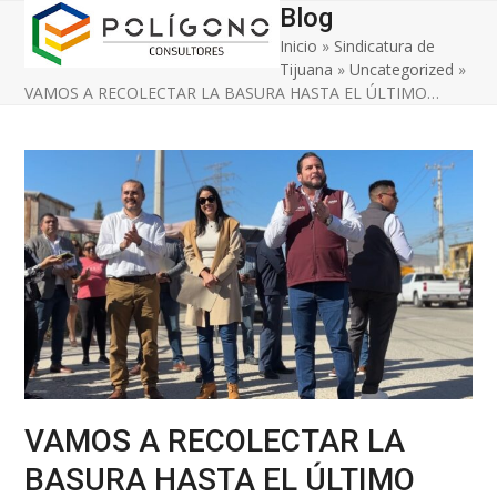
Open
Close
Skip
Blog
to
Inicio
»
Sindicatura de
mobile
mobile
content
Tijuana
»
Uncategorized
»
menu
menu
VAMOS A RECOLECTAR LA BASURA HASTA EL ÚLTIMO…
VAMOS A RECOLECTAR LA
BASURA HASTA EL ÚLTIMO