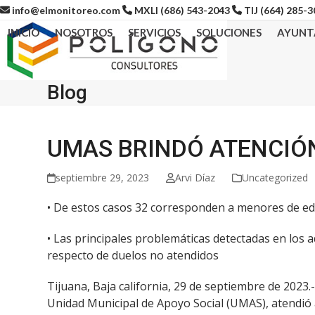
Skip
info@elmonitoreo.com
MXLI (686) 543-2043
TIJ (664) 285-
to
INICIO
NOSOTROS
SERVICIOS
SOLUCIONES
AYUNT
content
Blog
UMAS BRINDÓ ATENCIÓN
septiembre 29, 2023
Arvi Díaz
Uncategorized
• De estos casos 32 corresponden a menores de e
• Las principales problemáticas detectadas en los
respecto de duelos no atendidos
Tijuana, Baja california, 29 de septiembre de 2023
Unidad Municipal de Apoyo Social (UMAS), atendió