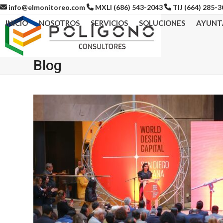
Skip
info@elmonitoreo.com
MXLI (686) 543-2043
TIJ (664) 285-
to
INICIO
NOSOTROS
SERVICIOS
SOLUCIONES
AYUNT
content
Blog