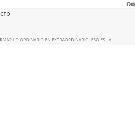
Fa
C
e
ACTO
RMAR LO ORDINARIO EN EXTRAORDINARIO, ESO ES LA…