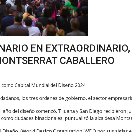
ARIO EN EXTRAORDINARIO, 
 MONTSERRAT CABALLERO
ón como Capital Mundial del Diseño 2024
dadanos, los tres órdenes de gobierno, el sector empresaria
 El año del diseño comenzó. Tijuana y San Diego recibieron j
como ciudades binacionales, puntualizó la alcaldesa Montse
Diseño, (World Design Organization, WDO por sus siglas en ing