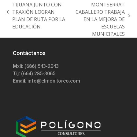
TIJUANA JUNTO CON
MONTSERRAT
TRAXIÓN LOGRAN
CABALLERO TRABAJA
previous
next
PLAN DE RUTA POR LA
EN LA MEJORA DE
post:
post:
EDUCACIÓN
ESCUELAS
MUNICIPALES
Contáctanos
Mxli:
(686) 543-2043
Tij:
(664) 285-3065
Email:
info@elmonitoreo.com