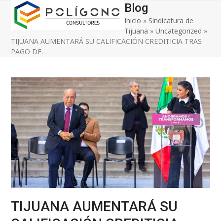
Open
Close
Skip
Blog
to
Inicio
»
Sindicatura de
mobile
mobile
content
Tijuana
»
Uncategorized
»
menu
menu
TIJUANA AUMENTARÁ SU CALIFICACIÓN CREDITICIA TRAS
PAGO DE…
TIJUANA AUMENTARÁ SU