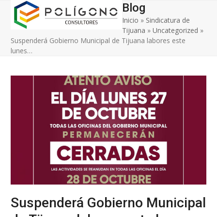
Open
Close
Skip
Blog
to
Inicio
»
Sindicatura de
mobile
mobile
content
Tijuana
»
Uncategorized
»
menu
menu
Suspenderá Gobierno Municipal de Tijuana labores este
lunes…
Suspenderá Gobierno Municipal