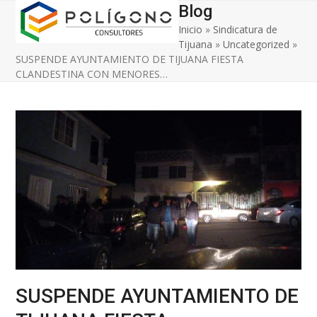
Open
Close
Skip
Blog
to
Inicio
»
Sindicatura de
mobile
mobile
content
Tijuana
»
Uncategorized
»
menu
menu
SUSPENDE AYUNTAMIENTO DE TIJUANA FIESTA
CLANDESTINA CON MENORES…
SUSPENDE AYUNTAMIENTO DE