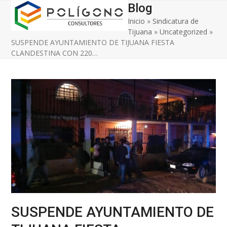
Open
Close
Skip
Blog
to
Inicio
»
Sindicatura de
mobile
mobile
content
Tijuana
»
Uncategorized
»
menu
menu
SUSPENDE AYUNTAMIENTO DE TIJUANA FIESTA
CLANDESTINA CON 220…
SUSPENDE AYUNTAMIENTO DE