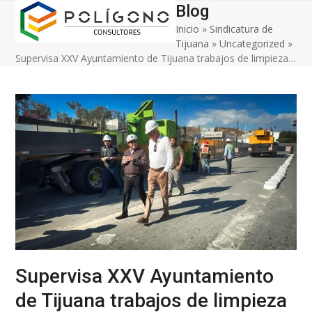
Open
Close
Skip
Blog
to
Inicio
»
Sindicatura de
mobile
mobile
content
Tijuana
»
Uncategorized
»
menu
menu
Supervisa XXV Ayuntamiento de Tijuana trabajos de limpieza…
Supervisa XXV Ayuntamiento
de Tijuana trabajos de limpieza