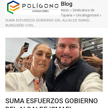
Open
Close
Skip
Blog
to
Inicio
»
Sindicatura de
mobile
mobile
content
Tijuana
»
Uncategorized
»
menu
menu
SUMA ESFUERZOS GOBIERNO DEL ALCALDE ISMAEL
BURGUEÑO CON…
SUMA ESFUERZOS GOBIERNO