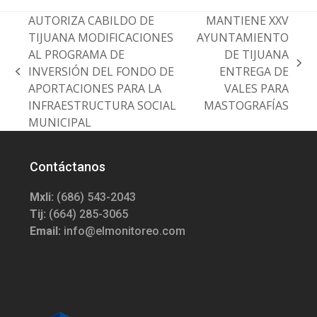
AUTORIZA CABILDO DE
MANTIENE XXV
TIJUANA MODIFICACIONES
AYUNTAMIENTO
AL PROGRAMA DE
DE TIJUANA
next
INVERSIÓN DEL FONDO DE
ENTREGA DE
previous
post:
APORTACIONES PARA LA
VALES PARA
post:
INFRAESTRUCTURA SOCIAL
MASTOGRAFÍAS
MUNICIPAL
Contáctanos
Mxli:
(686) 543-2043
Tij:
(664) 285-3065
Email:
info@elmonitoreo.com