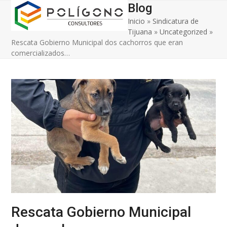
Open
Close
Skip
Blog
to
Inicio
»
Sindicatura de
mobile
mobile
content
Tijuana
»
Uncategorized
»
menu
menu
Rescata Gobierno Municipal dos cachorros que eran
comercializados…
Rescata Gobierno Municipal