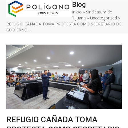
Open
Close
Skip
Blog
to
Inicio
»
Sindicatura de
mobile
mobile
content
Tijuana
»
Uncategorized
»
menu
menu
REFUGIO CAÑADA TOMA PROTESTA COMO SECRETARIO DE
GOBIERNO…
REFUGIO CAÑADA TOMA