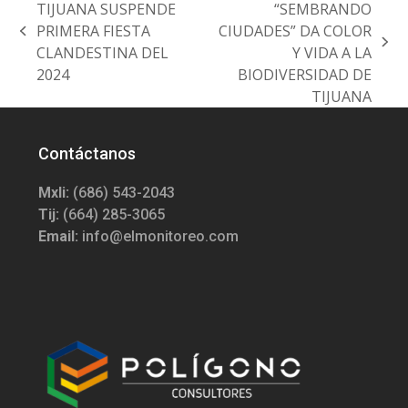
TIJUANA SUSPENDE
“SEMBRANDO
PRIMERA FIESTA
CIUDADES” DA COLOR
previous
next
CLANDESTINA DEL
Y VIDA A LA
post:
post:
2024
BIODIVERSIDAD DE
TIJUANA
Contáctanos
Mxli:
(686) 543-2043
Tij:
(664) 285-3065
Email:
info@elmonitoreo.com