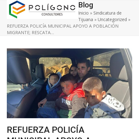
Open
Close
Skip
Blog
to
Inicio
»
Sindicatura de
mobile
mobile
content
Tijuana
»
Uncategorized
»
menu
menu
REFUERZA POLICÍA MUNICIPAL APOYO A POBLACIÓN
MIGRANTE; RESCATA…
REFUERZA POLICÍA