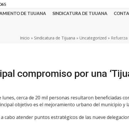
3065
AMIENTO DE TIJUANA
SINDICATURA DE TIJUANA
CONT
Inicio
»
Sindicatura de Tijuana
»
Uncategorized
»
Refuerza 
pal compromiso por una ‘Tiju
te lunes, cerca de 20 mil personas resultaron beneficiadas c
rincipal objetivo es el mejoramiento urbano del municipio y 
r a cabo atender puntos estratégicos de las nueve delegacion