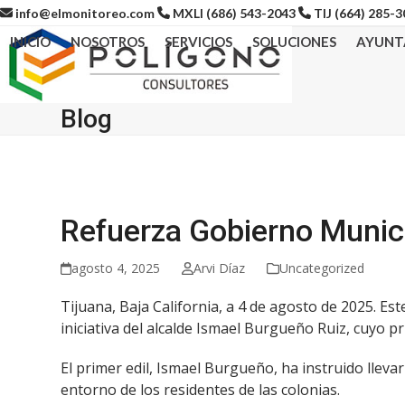
Skip
info@elmonitoreo.com
MXLI (686) 543-2043
TIJ (664) 285-
to
INICIO
NOSOTROS
SERVICIOS
SOLUCIONES
AYUNT
content
Blog
Refuerza Gobierno Munici
agosto 4, 2025
Arvi Díaz
Uncategorized
Tijuana, Baja California, a 4 de agosto de 2025. Es
iniciativa del alcalde Ismael Burgueño Ruiz, cuyo p
El primer edil, Ismael Burgueño, ha instruido lleva
entorno de los residentes de las colonias.