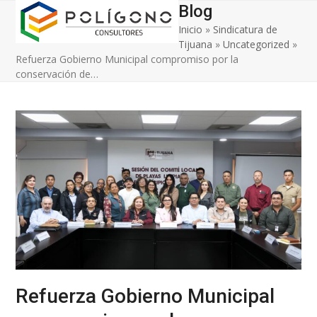
Open
Close
Skip
Blog
to
Inicio
»
Sindicatura de
mobile
mobile
content
Tijuana
»
Uncategorized
»
menu
menu
Refuerza Gobierno Municipal compromiso por la
conservación de…
Refuerza Gobierno Municipal