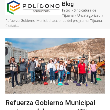
Open
Close
Skip
Blog
to
Inicio
»
Sindicatura de
mobile
mobile
content
Tijuana
»
Uncategorized
»
menu
menu
Refuerza Gobierno Municipal acciones del programa ‘Tijuana:
Ciudad…
Refuerza Gobierno Municipal