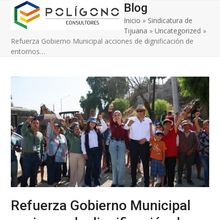
Open
Close
Skip
Blog
to
Inicio
»
Sindicatura de
mobile
mobile
content
Tijuana
»
Uncategorized
»
menu
menu
Refuerza Gobierno Municipal acciones de dignificación de
entornos…
Refuerza Gobierno Municipal