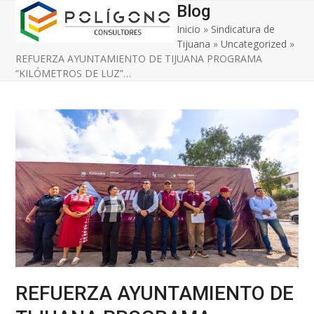
Open
Close
Skip
Blog
to
Inicio
»
Sindicatura de
mobile
mobile
content
Tijuana
»
Uncategorized
»
menu
menu
REFUERZA AYUNTAMIENTO DE TIJUANA PROGRAMA
“KILÓMETROS DE LUZ”…
REFUERZA AYUNTAMIENTO DE