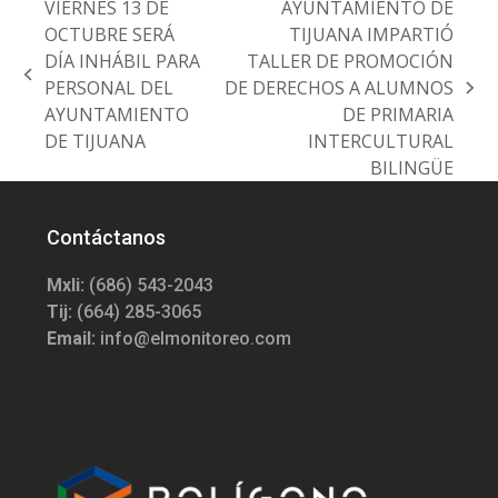
VIERNES 13 DE
AYUNTAMIENTO DE
OCTUBRE SERÁ
TIJUANA IMPARTIÓ
DÍA INHÁBIL PARA
TALLER DE PROMOCIÓN
previous
PERSONAL DEL
DE DERECHOS A ALUMNOS
next
post:
AYUNTAMIENTO
DE PRIMARIA
post:
DE TIJUANA
INTERCULTURAL
BILINGÜE
Contáctanos
Mxli:
(686) 543-2043
Tij:
(664) 285-3065
Email:
info@elmonitoreo.com