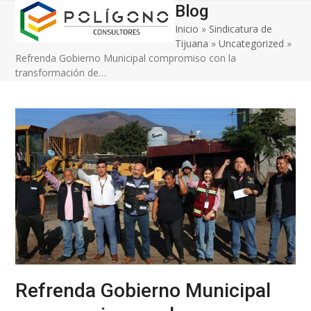
Open
Close
Skip
Blog
to
Inicio
»
Sindicatura de
mobile
mobile
content
Tijuana
»
Uncategorized
»
menu
menu
Refrenda Gobierno Municipal compromiso con la
transformación de…
Refrenda Gobierno Municipal