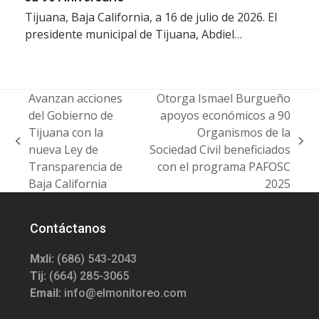
Tijuana, Baja California, a 16 de julio de 2026. El
presidente municipal de Tijuana, Abdiel…
Avanzan acciones
Otorga Ismael Burgueño
del Gobierno de
apoyos económicos a 90
Tijuana con la
Organismos de la
previous
next
nueva Ley de
Sociedad Civil beneficiados
post:
post:
Transparencia de
con el programa PAFOSC
Baja California
2025
Contáctanos
Mxli:
(686) 543-2043
Tij:
(664) 285-3065
Email:
info@elmonitoreo.com