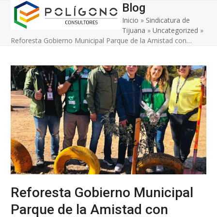
Open
Close
Skip
Blog
to
Inicio
»
Sindicatura de
mobile
mobile
content
Tijuana
»
Uncategorized
»
menu
menu
Reforesta Gobierno Municipal Parque de la Amistad con…
Reforesta Gobierno Municipal
Parque de la Amistad con