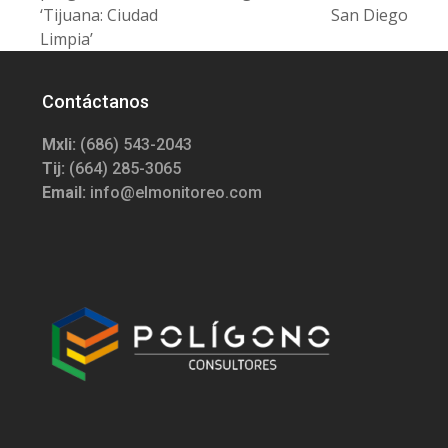
post:
‘Tijuana: Ciudad
San Diego
Limpia’
Contáctanos
Mxli:
(686) 543-2043
Tij:
(664) 285-3065
Email:
info@elmonitoreo.com