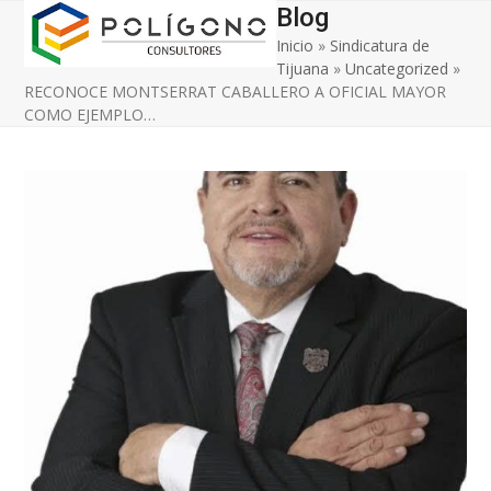
Open
Close
Skip
Blog
to
Inicio
»
Sindicatura de
mobile
mobile
content
Tijuana
»
Uncategorized
»
menu
menu
RECONOCE MONTSERRAT CABALLERO A OFICIAL MAYOR
COMO EJEMPLO…