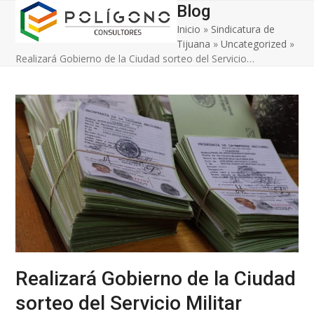
Open
Close
Skip
Blog
to
Inicio
»
Sindicatura de
mobile
mobile
content
Tijuana
»
Uncategorized
»
menu
menu
Realizará Gobierno de la Ciudad sorteo del Servicio…
Realizará Gobierno de la Ciudad
sorteo del Servicio Militar