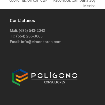
coordinación con CBP
Reconoce: Campaña Soy
México
Contáctanos
Mxli:
(686) 543-2043
Tij:
(664) 285-3065
Email:
info@elmonitoreo.com