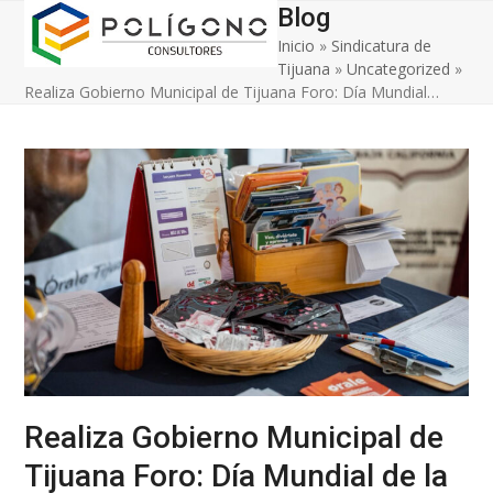
Open
Close
Skip
Blog
to
Inicio
»
Sindicatura de
mobile
mobile
content
Tijuana
»
Uncategorized
»
menu
menu
Realiza Gobierno Municipal de Tijuana Foro: Día Mundial…
Realiza Gobierno Municipal de
Tijuana Foro: Día Mundial de la