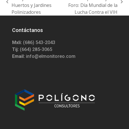
previous
next
Huertos y Jardines
Foro: Día Mundial de la
post:
post:
Polinizadores
Lucha Contra el VIH
Contáctanos
Mxli:
(686) 543-2043
Tij:
(664) 285-3065
Email:
info@elmonitoreo.com