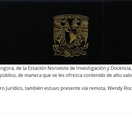
ora, de la Estación Noroeste de Investigación y Docencia, de
público, de manera que se les ofrezca contenido de alto valo
ibro Jurídico, también estuvo presente vía remota, Wendy Ro