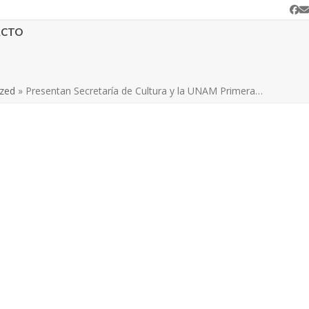
Fa
C
e
ACTO
ized
»
Presentan Secretaría de Cultura y la UNAM Primera…