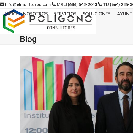
Skip
info@elmonitoreo.com
MXLI (686) 543-2043
TIJ (664) 285-
to
INICIO
NOSOTROS
SERVICIOS
SOLUCIONES
AYUNT
content
Blog