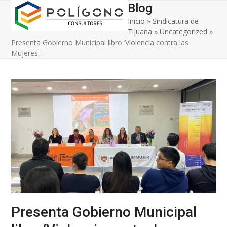
Open
Close
Skip
Blog
to
Inicio
»
Sindicatura de
mobile
mobile
content
Tijuana
»
Uncategorized
»
menu
menu
Presenta Gobierno Municipal libro ‘Violencia contra las
Mujeres…
Presenta Gobierno Municipal