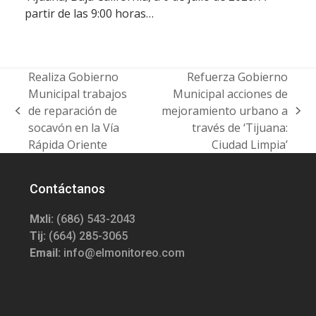
partir de las 9:00 horas…
Realiza Gobierno
Refuerza Gobierno
Municipal trabajos
Municipal acciones de
de reparación de
mejoramiento urbano a
previous
next
socavón en la Vía
través de ‘Tijuana:
post:
post:
Rápida Oriente
Ciudad Limpia’
Contáctanos
Mxli:
(686) 543-2043
Tij:
(664) 285-3065
Email:
info@elmonitoreo.com