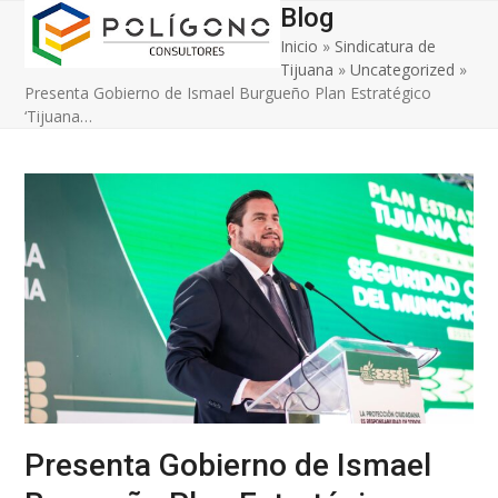
Open
Close
Skip
Blog
to
Inicio
»
Sindicatura de
mobile
mobile
content
Tijuana
»
Uncategorized
»
menu
menu
Presenta Gobierno de Ismael Burgueño Plan Estratégico
‘Tijuana…
Presenta Gobierno de Ismael