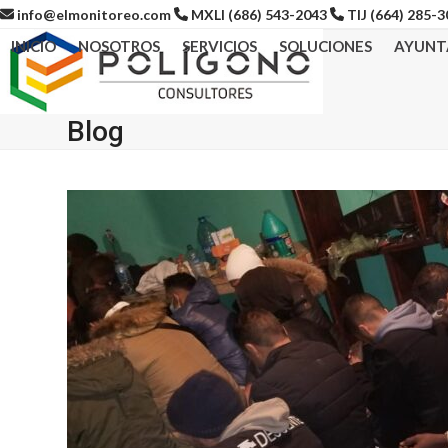
Skip
info@elmonitoreo.com
MXLI (686) 543-2043
TIJ (664) 285-
to
INICIO
NOSOTROS
SERVICIOS
SOLUCIONES
AYUNT
content
Blog