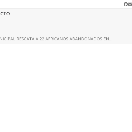
Fa
C
e
ACTO
NICIPAL RESCATA A 22 AFRICANOS ABANDONADOS EN…