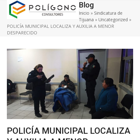
Open
Close
Skip
Blog
to
Inicio
»
Sindicatura de
mobile
mobile
content
Tijuana
»
Uncategorized
»
menu
menu
POLICÍA MUNICIPAL LOCALIZA Y AUXILIA A MENOR
DESPARECIDO
POLICÍA MUNICIPAL LOCALIZA