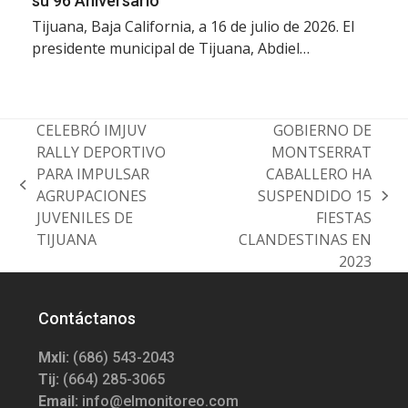
su 96 Aniversario
Tijuana, Baja California, a 16 de julio de 2026. El
presidente municipal de Tijuana, Abdiel…
CELEBRÓ IMJUV
GOBIERNO DE
RALLY DEPORTIVO
MONTSERRAT
PARA IMPULSAR
CABALLERO HA
previous
AGRUPACIONES
SUSPENDIDO 15
next
post:
JUVENILES DE
FIESTAS
post:
TIJUANA
CLANDESTINAS EN
2023
Contáctanos
Mxli:
(686) 543-2043
Tij:
(664) 285-3065
Email:
info@elmonitoreo.com