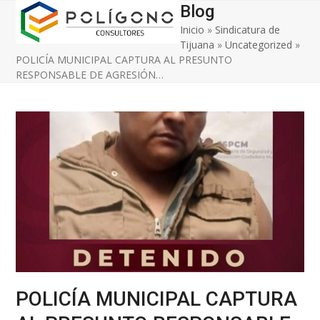
Open
Close
Skip
Blog
to
Inicio
»
Sindicatura de
mobile
mobile
content
Tijuana
»
Uncategorized
»
menu
menu
POLICÍA MUNICIPAL CAPTURA AL PRESUNTO
RESPONSABLE DE AGRESIÓN…
POLICÍA MUNICIPAL CAPTURA