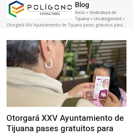
Open
Close
Skip
Blog
to
Inicio
»
Sindicatura de
mobile
mobile
content
Tijuana
»
Uncategorized
»
menu
menu
Otorgará XXV Ayuntamiento de Tijuana pases gratuitos para…
Otorgará XXV Ayuntamiento de
Tijuana pases gratuitos para