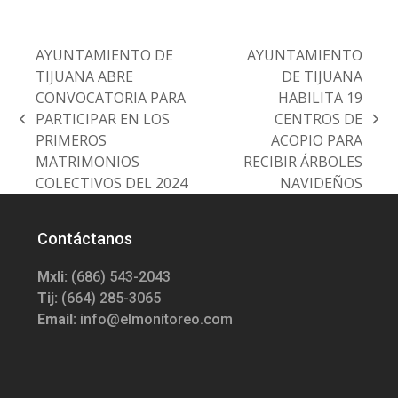
AYUNTAMIENTO DE
AYUNTAMIENTO
TIJUANA ABRE
DE TIJUANA
CONVOCATORIA PARA
HABILITA 19
PARTICIPAR EN LOS
CENTROS DE
previous
next
PRIMEROS
ACOPIO PARA
post:
post:
MATRIMONIOS
RECIBIR ÁRBOLES
COLECTIVOS DEL 2024
NAVIDEÑOS
Contáctanos
Mxli:
(686) 543-2043
Tij:
(664) 285-3065
Email:
info@elmonitoreo.com