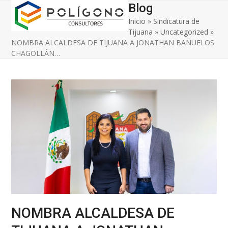
Open
Close
Skip
Blog
to
Inicio
»
Sindicatura de
mobile
mobile
content
Tijuana
»
Uncategorized
»
menu
menu
NOMBRA ALCALDESA DE TIJUANA A JONATHAN BAÑUELOS
CHAGOLLÁN…
NOMBRA ALCALDESA DE