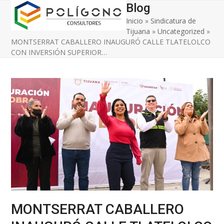
Open
Close
Skip
Blog
to
Inicio
»
Sindicatura de
mobile
mobile
content
Tijuana
»
Uncategorized
»
menu
menu
MONTSERRAT CABALLERO INAUGURÓ CALLE TLATELOLCO
CON INVERSIÓN SUPERIOR…
MONTSERRAT CABALLERO