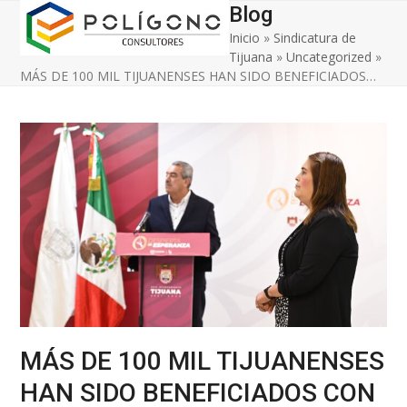
Open
Close
Skip
Blog
to
Inicio
»
Sindicatura de
mobile
mobile
content
Tijuana
»
Uncategorized
»
menu
menu
MÁS DE 100 MIL TIJUANENSES HAN SIDO BENEFICIADOS…
MÁS DE 100 MIL TIJUANENSES
HAN SIDO BENEFICIADOS CON