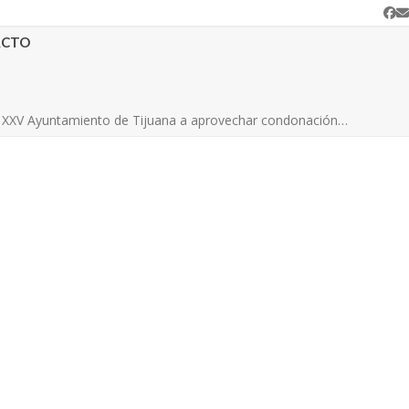
Fa
C
e
ACTO
a XXV Ayuntamiento de Tijuana a aprovechar condonación…