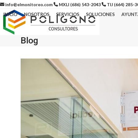
Skip
info@elmonitoreo.com
MXLI (686) 543-2043
TIJ (664) 285-
to
INICIO
NOSOTROS
SERVICIOS
SOLUCIONES
AYUNT
content
Blog