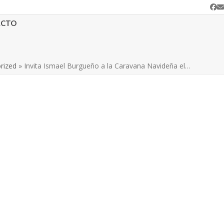
Fa
C
e
ACTO
rized
»
Invita Ismael Burgueño a la Caravana Navideña el…