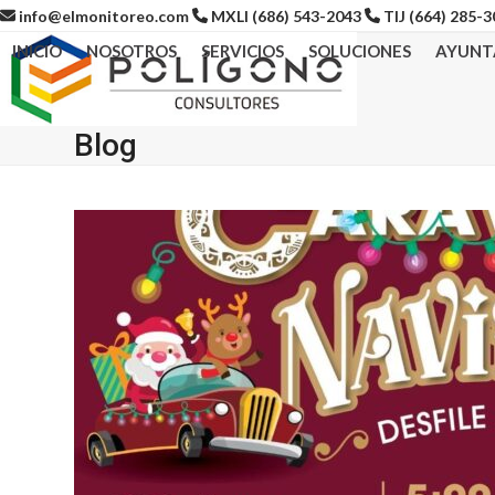
Skip
info@elmonitoreo.com
MXLI (686) 543-2043
TIJ (664) 285-
to
INICIO
NOSOTROS
SERVICIOS
SOLUCIONES
AYUNT
content
Blog