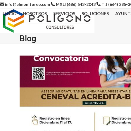
Skip
info@elmonitoreo.com
MXLI (686) 543-2043
TIJ (664) 285-
to
INICIO
NOSOTROS
SERVICIOS
SOLUCIONES
AYUNT
content
Blog