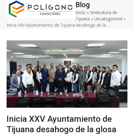
Open
Close
Skip
Blog
to
Inicio
»
Sindicatura de
mobile
mobile
content
Tijuana
»
Uncategorized
»
menu
menu
Inicia XXV Ayuntamiento de Tijuana desahogo de la…
Inicia XXV Ayuntamiento de
Tijuana desahogo de la glosa