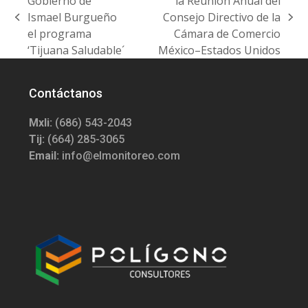
Gobierno de
la Reunión Anual del
Ismael Burgueño
Consejo Directivo de la
previous
next
el programa
Cámara de Comercio
post:
post:
‘Tijuana Saludable´
México–Estados Unidos
Contáctanos
Mxli:
(686) 543-2043
Tij:
(664) 285-3065
Email:
info@elmonitoreo.com